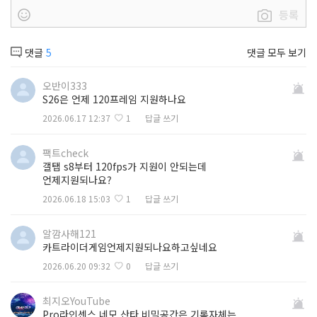
등록
댓글
5
댓글 모두 보기
오반이333
S26은 언제 120프레임 지원하나요
2026.06.17 12:37
1
답글 쓰기
팩트check
갤탭 s8부터 120fps가 지원이 안되는데
언제지원되나요?
2026.06.18 15:03
1
답글 쓰기
알깜사해121
카트라이더게임언제지원되나요하고싶네요
2026.06.20 09:32
0
답글 쓰기
최지오YouTube
Pro라인센스 네모 산타 비밀공간은 기록자체는