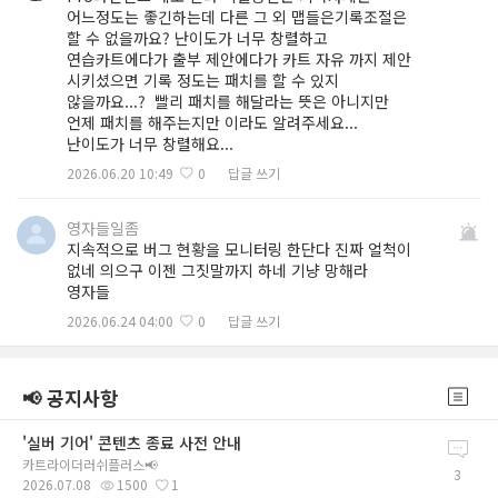
어느정도는 좋긴하는데 다른 그 외 맵들은기록조절은
할 수 없을까요? 난이도가 너무 창렬하고
연습카트에다가 출부 제안에다가 카트 자유 까지 제안
시키셨으면 기록 정도는 패치를 할 수 있지
않을까요...? 빨리 패치를 해달라는 뜻은 아니지만
언제 패치를 해주는지만 이라도 알려주세요...
난이도가 너무 창렬해요...
2026.06.20 10:49
0
답글 쓰기
영자들일좀
지속적으로 버그 현황을 모니터링 한단다 진짜 얼척이
없네 의으구 이젠 그짓말까지 하네 기냥 망해라
영자들
2026.06.24 04:00
0
답글 쓰기
📢 공지사항
'실버 기어' 콘텐츠 종료 사전 안내
카트라이더러쉬플러스📢
3
2026.07.08
1500
1