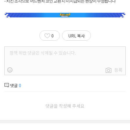
-
치킨 조각으로 어드벤처 코인 교환 시 미지급되는 현상이 수정됩니다
0
URL 복사
등록
댓글
0
댓글을 작성해 주세요