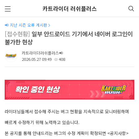
카트라이더 러쉬플러스
📢 지난 시즌 오류 게시판
[접수현황]
일부 안드로이드 기기에서 네이버 로그인이
불가한 현상
카트라이더러쉬플러스📢
2026.05.27 09:49
408
라이더님들께서 접수해 주시는 버그 현황을 지속적으로 모니터링하며
빠르게 수정하기 위해 노력하고 있습니다.
본 공지를 통해 안내드리는 버그의 수정 계획이 확정되면 <공지사항>