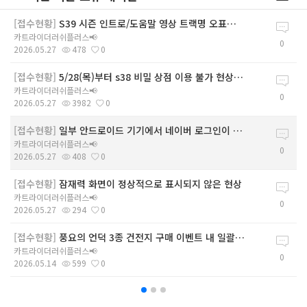
[접수현황]
S39 시즌 인트로/도움말 영상 트랙명 오표기 안내
카트라이더러쉬플러스📢
0
2026.05.27
478
0
[접수현황]
5/28(목)부터 s38 비밀 상점 이용 불가 현상 안내
카트라이더러쉬플러스📢
0
2026.05.27
3982
0
[접수현황]
일부 안드로이드 기기에서 네이버 로그인이 불가한 현상
카트라이더러쉬플러스📢
0
2026.05.27
408
0
[접수현황]
잠재력 화면이 정상적으로 표시되지 않은 현상
카트라이더러쉬플러스📢
0
2026.05.27
294
0
[접수현황]
풍요의 언덕 3종 건전지 구매 이벤트 내 일괄 구매 시 할인율이 30%로 잘못 표기되는 현상
카트라이더러쉬플러스📢
0
2026.05.14
599
0