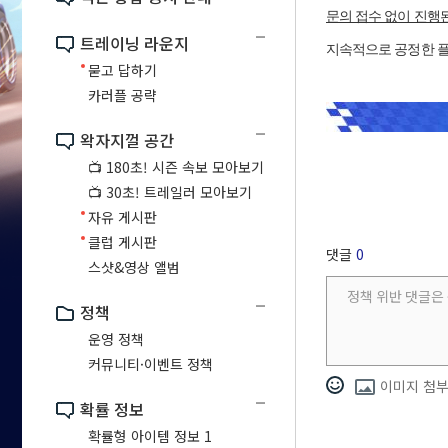
문의 접수 없이 진행된
트레이닝 라운지
지속적으로 공정한 플
묻고 답하기
카러플 공략
왁자지껄 공간
📺 180초! 시즌 속보 모아보기
📺 30초! 트레일러 모아보기
자유 게시판
클럽 게시판
댓글
0
스샷&영상 앨범
정책
운영 정책
커뮤니티·이벤트 정책
이미지 첨
확률 정보
확률형 아이템 정보 1