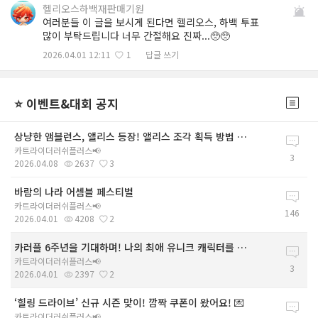
헬리오스하백재판매기원
여러분들 이 글을 보시게 된다면 헬리오스, 하백 투표
많이 부탁드립니다 너무 간절해요 진짜...🥺🥺
2026.04.01 12:11
1
답글 쓰기
⭐ 이벤트&대회 공지
상냥한 앰블런스, 앨리스 등장! 앨리스 조각 획득 방법 안내
카트라이더러쉬플러스📢
3
2026.04.08
2637
3
바람의 나라 어셈블 페스티벌
카트라이더러쉬플러스📢
146
2026.04.01
4208
2
카러플 6주년을 기대하며! 나의 최애 유니크 캐릭터를 투표해주세요!
카트라이더러쉬플러스📢
3
2026.04.01
2397
2
‘힐링 드라이브’ 신규 시즌 맞이! 깜짝 쿠폰이 왔어요! 💌
카트라이더러쉬플러스📢