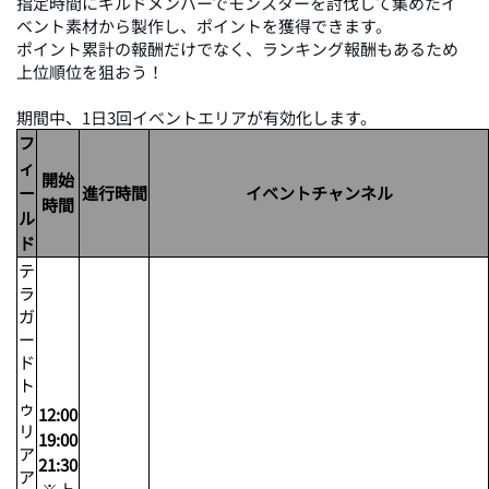
指定時間にギルドメンバーでモンスターを討伐して集めたイ
ベント素材から製作し、ポイントを獲得できます。
ポイント累計の報酬だけでなく、ランキング報酬もあるため
上位順位を狙おう！
期間中、1日3回イベントエリアが有効化します。
フ
ィ
開始
ー
進行時間
イベントチャンネル
時間
ル
ド
テ
ラ
ガ
ー
ド
ト
ゥ
12:00
リ
19:00
ア
21:30
ア