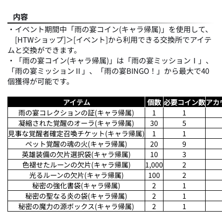
内容
・イベント期間中「雨の宴コイン(キャラ帰属)」を使用して、
[HTWショップ]＞[イベント]から利用できる交換所でアイテ
ムと交換ができます。
・「雨の宴コイン(キャラ帰属)」は「雨の宴ミッションⅠ」、
「雨の宴ミッションⅡ」、「雨の宴BINGO！」から最大で40
個獲得が可能です。
アイテム
個数
必要コイン数
アカ
雨の宴コレクションの証(キャラ帰属)
1
1
凝縮された覚醒のオーラ(キャラ帰属)
30
5
見事な覚醒者確定召喚チケット(キャラ帰属)
1
1
ペット覚醒の魂の火(キャラ帰属)
20
9
英雄装備の欠片選択袋(キャラ帰属)
10
3
色褪せたルーンの欠片(キャラ帰属)
1,000
2
光るルーンの欠片(キャラ帰属)
100
2
秘密の強化書袋(キャラ帰属)
2
1
秘密の聖なる炎の袋(キャラ帰属)
2
1
秘密の魔力の源ボックス(キャラ帰属)
2
1