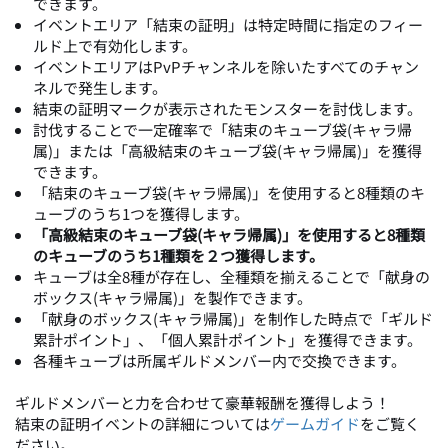
できます。
イベントエリア「結束の証明」は特定時間に指定のフィー
ルド上で有効化します。
イベントエリアはPvPチャンネルを除いたすべてのチャン
ネルで発生します。
結束の証明マークが表示されたモンスターを討伐します。
討伐することで一定確率で「結束のキューブ袋(キャラ帰
属)」または「高級結束のキューブ袋(キャラ帰属)」を獲得
できます。
「結束のキューブ袋(キャラ帰属)」を使用すると8種類のキ
ューブのうち1つを獲得します。
「高級結束のキューブ袋(キャラ帰属)」を使用すると8種類
のキューブのうち1種類を２つ獲得します。
キューブは全8種が存在し、全種類を揃えることで「献身の
ボックス(キャラ帰属)」を製作できます。
「献身のボックス(キャラ帰属)」を制作した時点で「ギルド
累計ポイント」、「個人累計ポイント」を獲得できます。
各種キューブは所属ギルドメンバー内で交換できます。
ギルドメンバーと力を合わせて豪華報酬を獲得しよう！
結束の証明イベントの詳細については
ゲームガイド
をご覧く
ださい。