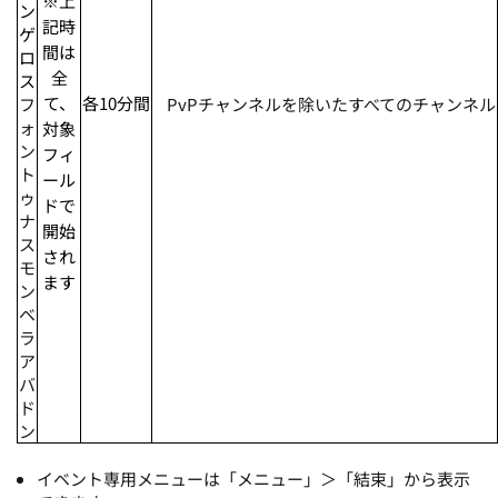
※上
ン
記時
ゲ
間は
ロ
全
ス
て、
各10分間
フ
PvPチャンネルを除いたすべてのチャンネル
ォ
対象
ン
フィ
ト
ール
ゥ
ドで
ナ
開始
ス
され
モ
ます
ン
ベ
ラ
ア
バ
ド
ン
イベント専用メニューは「メニュー」＞「結束」から表示