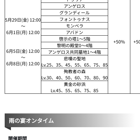
アンゲロス
グランディール
フォントゥナス
5月29日(金) 12:00
モンベラ
～
6月1日(月) 12:00
アバドン
啓示の塔1～5階
+50%
+5
黎明の殿堂0～4階
6月5日(金) 12:00
アンゲロス共同墓地1～4階
～
悲嘆の聖地
6月8日(月) 12:00
Lv.25、35、45、55、65、75、85
殉教者の森
Lv.30、40、50、60、70、80、90
黄金の砂浜
Lv.45、55、65、75、85
雨の宴オンタイム
開催期間