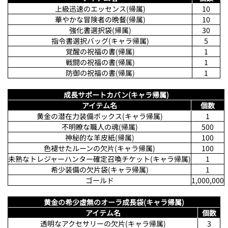
上級迅速のエッセンス(帰属)
10
華やかな冒険者の晩餐(帰属)
10
強化書選択袋(帰属)
30
指令書選択バッグ(キャラ帰属)
5
覚醒の祝福の書(帰属)
1
戦闘の祝福の書(帰属)
1
防御の祝福の書(帰属)
1
成長サポートカバン(キャラ帰属)
アイテム名
個数
黄金の潜在力装備ボックス(キャラ帰属)
1
不明瞭な職人の魂(帰属)
500
神秘的な羊皮紙(帰属)
100
色褪せたルーンの欠片(キャラ帰属)
100
未熟なトレジャーハンター確定召喚チケット(キャラ帰属)
1
希少装備の欠片袋(キャラ帰属)
1
ゴールド
1,000,000
黄金の希少虚無のオーラ成長袋(キャラ帰属)
アイテム名
個数
透明なアクセサリーの欠片(キャラ帰属)
3